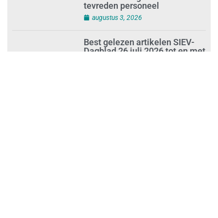
tevreden personeel
augustus 3, 2026
Best gelezen artikelen SIEV-
Dagblad 26 juli 2026 tot en met
1 augustus 2026
augustus 2, 2026
‘Nieuwe Zelfstandigenwet
moet veilige haven worden’
augustus 2, 2026
Trust and Law Incassoservices
nieuwe partner van SIEV
augustus 2, 2026
Loonafspraken in nieuwe cao’s