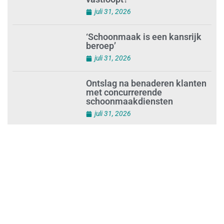
Waarom de arbeidsmarkt
vastloopt?
juli 31, 2026
‘Schoonmaak is een kansrijk
beroep’
juli 31, 2026
Ontslag na benaderen klanten
met concurrerende
schoonmaakdiensten
juli 31, 2026
Aantal nieuwe
schoonmaakbedrijven groeit,
terwijl minder ondernemingen
stoppen
juli 30, 2026