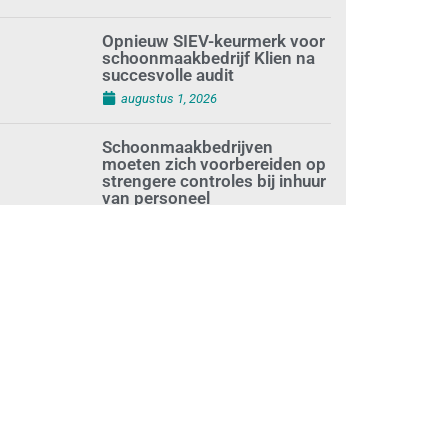
augustus 1, 2026
Opnieuw SIEV-keurmerk voor
schoonmaakbedrijf Klien na
succesvolle audit
augustus 1, 2026
Schoonmaakbedrijven
moeten zich voorbereiden op
strengere controles bij inhuur
van personeel
augustus 1, 2026
Waarom de arbeidsmarkt
vastloopt?
juli 31, 2026