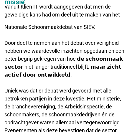
missie’
Vanuit Klien IT wordt aangegeven dat men de
geweldige kans had om deel uit te maken van het
Nationale Schoonmaakdebat van SIEV.
Door deel te nemen aan het debat over veiligheid
hebben we waardevolle inzichten opgedaan en een
beter begrip gekregen van hoe 𝗱𝗲 𝘀𝗰𝗵𝗼𝗼𝗻𝗺𝗮𝗮𝗸
𝘀𝗲𝗰𝘁𝗼𝗿 niet langer traditioneel blijft, 𝗺𝗮𝗮𝗿 𝘇𝗶𝗰𝗵𝘁
𝗮𝗰𝘁𝗶𝗲𝗳 𝗱𝗼𝗼𝗿 𝗼𝗻𝘁𝘄𝗶𝗸𝗸𝗲𝗹𝗱.
Uniek was dat er debat werd gevoerd met alle
betrokken partijen in deze kwestie. Het ministerie,
de branchevereniging, de Arbeidsinspectie, de
schoonmakers, de schoonmaakdedrijven én de
opdrachtgever waren allemaal vertegenwoordigd.
Evenementen als deze bevestigen dat de sector