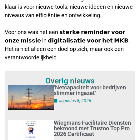
klaar is voor nieuwe tools, nieuwe ideeën en nieuwe
niveaus van efficiëntie en ontwikkeling.
Voor ons was het een 𝘀𝘁𝗲𝗿𝗸𝗲 𝗿𝗲𝗺𝗶𝗻𝗱𝗲𝗿 𝘃𝗼𝗼𝗿
𝗼𝗻𝘇𝗲 𝗺𝗶𝘀𝘀𝗶𝗲 in 𝗱𝗶𝗴𝗶𝘁𝗮𝗹𝗶𝘀𝗮𝘁𝗶𝗲 𝘃𝗼𝗼𝗿 𝗵𝗲𝘁 𝗠𝗞𝗕.
Het is niet alleen een doel op zich, maar ook een
verantwoordelijkheid.
Overig nieuws
‘Netcapaciteit voor bedrijven
slimmer ingezet’
augustus 8, 2026
Wiegmans Facilitaire Diensten
bekroond met Trustoo Top Pro
2026 Certificaat