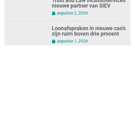
Trust and Law Incassoservices
nieuwe partner van SIEV
augustus 2, 2026
Loonafspraken in nieuwe cao’s
zijn ruim boven drie procent
augustus 1, 2026
Opnieuw SIEV-keurmerk voor
schoonmaakbedrijf Klien na
succesvolle audit
augustus 1, 2026