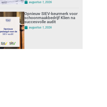
augustus 1, 2026
Opnieuw SIEV-keurmerk voor
schoonmaakbedrijf Klien na
succesvolle audit
augustus 1, 2026
Schoonmaakbedrijven
moeten zich voorbereiden op
strengere controles bij inhuur
van personeel
augustus 1, 2026
Waarom de arbeidsmarkt
vastloopt?
juli 31, 2026