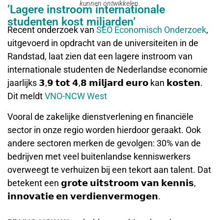
kunnen ontwikkelen.
‘Lagere instroom internationale
studenten kost miljarden’
Recent onderzoek van
SEO Economisch Onderzoek
,
uitgevoerd in opdracht van de universiteiten in de
Randstad, laat zien dat een lagere instroom van
internationale studenten de Nederlandse economie
jaarlijks 𝟯,𝟵 𝘁𝗼𝘁 𝟰,𝟴 𝗺𝗶𝗹𝗷𝗮𝗿𝗱 𝗲𝘂𝗿𝗼 kan 𝗸𝗼𝘀𝘁𝗲𝗻.
Dit meldt
VNO-NCW West
Vooral de zakelijke dienstverlening en financiële
sector in onze regio worden hierdoor geraakt. Ook
andere sectoren merken de gevolgen: 30% van de
bedrijven met veel buitenlandse kenniswerkers
overweegt te verhuizen bij een tekort aan talent. Dat
betekent een 𝗴𝗿𝗼𝘁𝗲 𝘂𝗶𝘁𝘀𝘁𝗿𝗼𝗼𝗺 𝘃𝗮𝗻 𝗸𝗲𝗻𝗻𝗶𝘀,
𝗶𝗻𝗻𝗼𝘃𝗮𝘁𝗶𝗲 𝗲𝗻 𝘃𝗲𝗿𝗱𝗶𝗲𝗻𝘃𝗲𝗿𝗺𝗼𝗴𝗲𝗻.