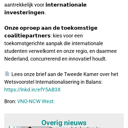
aantrekkelijk voor 𝗶𝗻𝘁𝗲𝗿𝗻𝗮𝘁𝗶𝗼𝗻𝗮𝗹𝗲
𝗶𝗻𝘃𝗲𝘀𝘁𝗲𝗿𝗶𝗻𝗴𝗲𝗻.
𝗢𝗻𝘇𝗲 𝗼𝗽𝗿𝗼𝗲𝗽 𝗮𝗮𝗻 𝗱𝗲 𝘁𝗼𝗲𝗸𝗼𝗺𝘀𝘁𝗶𝗴𝗲
𝗰𝗼𝗮𝗹𝗶𝘁𝗶𝗲𝗽𝗮𝗿𝘁𝗻𝗲𝗿𝘀: kies voor een
toekomstgerichte aanpak die internationale
studenten verwelkomt en onze regio, en daarmee
Nederland, concurrerend en innovatief houdt.
Lees onze brief aan de Tweede Kamer over het
Wetsvoorstel Internationalisering in Balans:
https://lnkd.in/efY5AB3X
Bron:
VNO-NCW West:
Overig nieuws