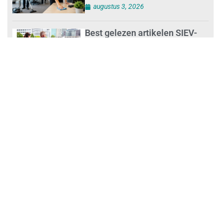
augustus 3, 2026
Best gelezen artikelen SIEV-
Dagblad 26 juli 2026 tot en met
1 augustus 2026
augustus 2, 2026
‘Nieuwe Zelfstandigenwet
moet veilige haven worden’
augustus 2, 2026
Trust and Law Incassoservices
nieuwe partner van SIEV
augustus 2, 2026
Loonafspraken in nieuwe cao’s
zijn ruim boven drie procent
augustus 1, 2026