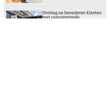
Ontslag na benaderen klanten
met concurrerende
schoonmaakdiensten
juli 31, 2026
Aantal nieuwe
schoonmaakbedrijven groeit,
terwijl minder ondernemingen
stoppen
juli 30, 2026
Mkb-subsidie
Inclusiviteitstechnologie
juli 30, 2026
Blauwe envelop krijg je steeds
vakerdigitaal: zo mis je niets