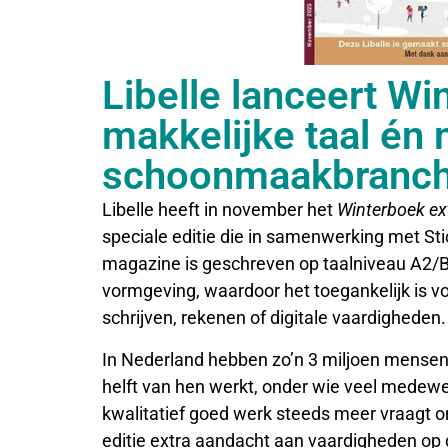
Libelle lanceert Wi
makkelijke taal én
schoonmaakbranc
Libelle heeft in november het
Winterboek ext
speciale editie die in samenwerking met Sti
magazine is geschreven op taalniveau A2/B1
vormgeving, waardoor het toegankelijk is vo
schrijven, rekenen of digitale vaardighede
In Nederland hebben zo’n 3 miljoen mense
helft van hen werkt, onder wie veel medew
kwalitatief goed werk steeds meer vraagt om
editie extra aandacht aan vaardigheden op d