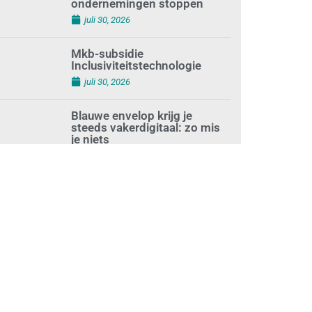
terwijl minder
ondernemingen stoppen
juli 30, 2026
Mkb-subsidie
Inclusiviteitstechnologie
juli 30, 2026
Blauwe envelop krijg je
steeds vakerdigitaal: zo mis
je niets
juli 30, 2026
Aantal zzp’ers groeit weer
naar recordhoogte
juli 29, 2026
Uitdagingen voor het MKB:
‘slim werken en sterk
ondernemen’