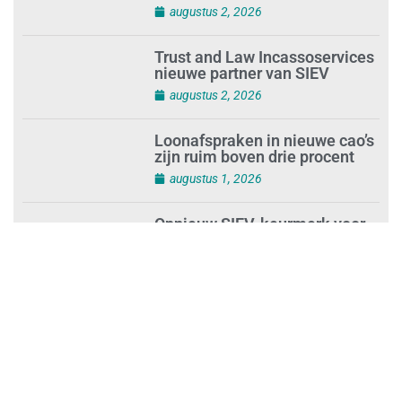
‘Nieuwe Zelfstandigenwet
moet veilige haven worden’
augustus 2, 2026
Trust and Law Incassoservices
nieuwe partner van SIEV
augustus 2, 2026
Loonafspraken in nieuwe cao’s
zijn ruim boven drie procent
augustus 1, 2026
Opnieuw SIEV-keurmerk voor
schoonmaakbedrijf Klien na
succesvolle audit
augustus 1, 2026