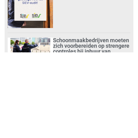
Schoonmaakbedrijven moeten
zich voorbereiden op strengere
controles bij inhuur van
personeel
augustus 1, 2026
Waarom de arbeidsmarkt
vastloopt?
juli 31, 2026
‘Schoonmaak is een kansrijk
beroep’
juli 31, 2026