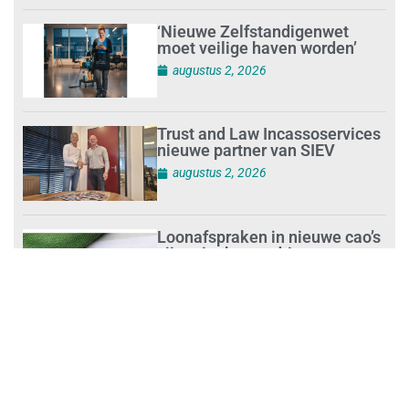
‘Nieuwe Zelfstandigenwet
moet veilige haven worden’
augustus 2, 2026
Trust and Law Incassoservices
nieuwe partner van SIEV
augustus 2, 2026
Loonafspraken in nieuwe cao’s
zijn ruim boven drie procent
augustus 1, 2026
Opnieuw SIEV-keurmerk voor
schoonmaakbedrijf Klien na
succesvolle audit
augustus 1, 2026