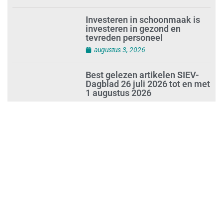
plasticvervuiling
augustus 3, 2026
Investeren in schoonmaak is
investeren in gezond en
tevreden personeel
augustus 3, 2026
Best gelezen artikelen SIEV-
Dagblad 26 juli 2026 tot en met
1 augustus 2026
augustus 2, 2026
‘Nieuwe Zelfstandigenwet
moet veilige haven worden’
augustus 2, 2026
Trust and Law Incassoservices
nieuwe partner van SIEV