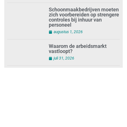
schoonmaakbedrijf Klien na
succesvolle audit
augustus 1, 2026
Schoonmaakbedrijven moeten
zich voorbereiden op strengere
controles bij inhuur van
personeel
augustus 1, 2026
Waarom de arbeidsmarkt
vastloopt?
juli 31, 2026
‘Schoonmaak is een kansrijk