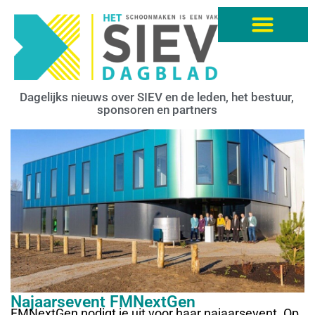
Dagelijks nieuws over SIEV en de leden, het bestuur,
sponsoren en partners
Najaarsevent FMNextGen
FMNextGen nodigt je uit voor haar najaarsevent. Op