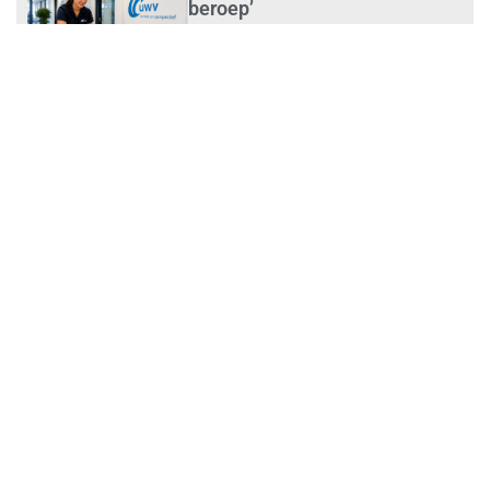
beroep’
juli 31, 2026
Ontslag na benaderen klanten
met concurrerende
schoonmaakdiensten
juli 31, 2026
Aantal nieuwe
schoonmaakbedrijven groeit,
terwijl minder ondernemingen
stoppen
juli 30, 2026
Mkb-subsidie
Inclusiviteitstechnologie
juli 30, 2026