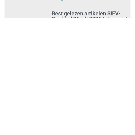
Best gelezen artikelen SIEV-
Dagblad 26 juli 2026 tot en met
1 augustus 2026
augustus 2, 2026
‘Nieuwe Zelfstandigenwet
moet veilige haven worden’
augustus 2, 2026
Trust and Law Incassoservices
nieuwe partner van SIEV
augustus 2, 2026
Loonafspraken in nieuwe cao’s
zijn ruim boven drie procent
augustus 1, 2026