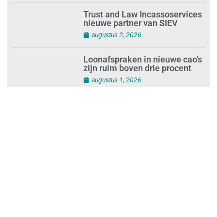
Trust and Law Incassoservices
nieuwe partner van SIEV
augustus 2, 2026
Loonafspraken in nieuwe cao’s
zijn ruim boven drie procent
augustus 1, 2026
Opnieuw SIEV-keurmerk voor
schoonmaakbedrijf Klien na
succesvolle audit
augustus 1, 2026