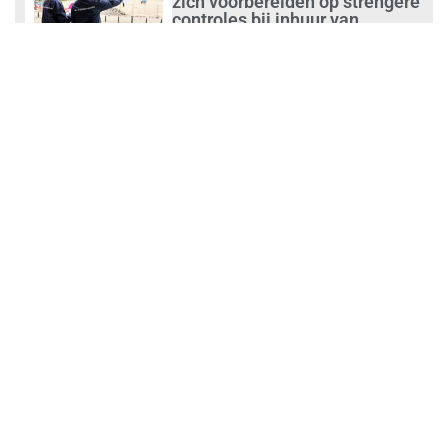
zich voorbereiden op strengere
controles bij inhuur van
personeel
augustus 1, 2026
Waarom de arbeidsmarkt
vastloopt?
juli 31, 2026
‘Schoonmaak is een kansrijk
beroep’
juli 31, 2026
Ontslag na benaderen klanten
met concurrerende
schoonmaakdiensten
juli 31, 2026