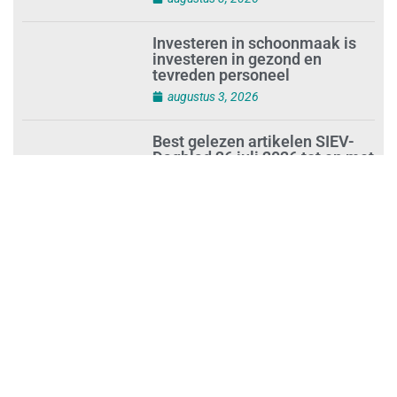
Investeren in schoonmaak is
investeren in gezond en
tevreden personeel
augustus 3, 2026
Best gelezen artikelen SIEV-
Dagblad 26 juli 2026 tot en met
1 augustus 2026
augustus 2, 2026
‘Nieuwe Zelfstandigenwet
moet veilige haven worden’
augustus 2, 2026
Trust and Law Incassoservices
nieuwe partner van SIEV
augustus 2, 2026