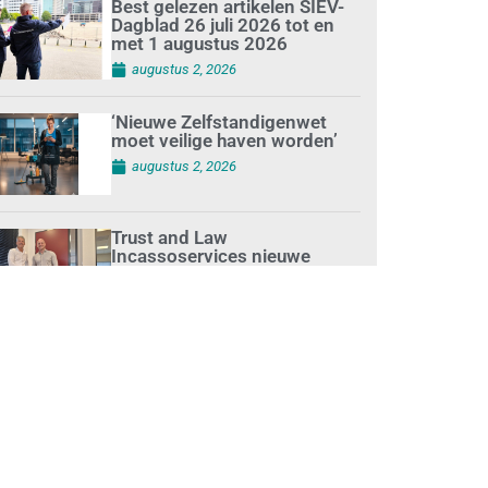
Best gelezen artikelen SIEV-
Dagblad 26 juli 2026 tot en
met 1 augustus 2026
augustus 2, 2026
‘Nieuwe Zelfstandigenwet
moet veilige haven worden’
augustus 2, 2026
Trust and Law
Incassoservices nieuwe
partner van SIEV
augustus 2, 2026
Loonafspraken in nieuwe
cao’s zijn ruim boven drie
procent
augustus 1, 2026
Opnieuw SIEV-keurmerk voor
schoonmaakbedrijf Klien na