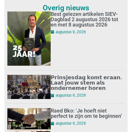
Overig nieuws
Best gelezen artikelen SIEV-
Dagblad 2 augustus 2026 tot
en met 8 augustus 2026
augustus 9, 2026
𝗣𝗿𝗶𝗻𝘀𝗷𝗲𝘀𝗱𝗮𝗴 𝗸𝗼𝗺𝘁 𝗲𝗿𝗮𝗮𝗻.
𝗟𝗮𝗮𝘁 𝗷𝗼𝘂𝘄 𝘀𝘁𝗲𝗺 𝗮𝗹𝘀
𝗼𝗻𝗱𝗲𝗿𝗻𝗲𝗺𝗲𝗿 𝗵𝗼𝗿𝗲𝗻
augustus 9, 2026
Raed Bko: ‘Je hoeft niet
perfect te zijn om te beginnen’
augustus 9, 2026