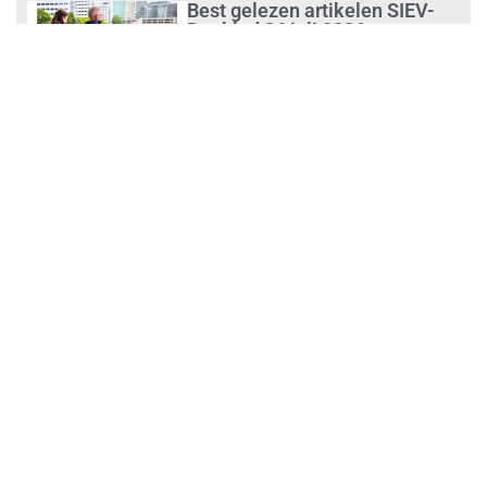
Best gelezen artikelen SIEV-
Dagblad 26 juli 2026 tot en met
1 augustus 2026
augustus 2, 2026
‘Nieuwe Zelfstandigenwet
moet veilige haven worden’
augustus 2, 2026
Trust and Law Incassoservices
nieuwe partner van SIEV
augustus 2, 2026
Loonafspraken in nieuwe cao’s
zijn ruim boven drie procent
augustus 1, 2026