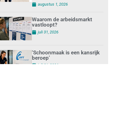
augustus 1, 2026
Waarom de arbeidsmarkt
vastloopt?
juli 31, 2026
‘Schoonmaak is een kansrijk
beroep’
juli 31, 2026
Ontslag na benaderen
klanten met concurrerende
schoonmaakdiensten
juli 31, 2026
Aantal nieuwe
schoonmaakbedrijven groeit,
terwijl minder
ondernemingen stoppen