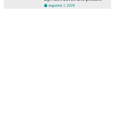
Loonafspraken in nieuwe cao’s
zijn ruim boven drie procent
augustus 1, 2026
Opnieuw SIEV-keurmerk voor
schoonmaakbedrijf Klien na
succesvolle audit
augustus 1, 2026
Schoonmaakbedrijven moeten
zich voorbereiden op strengere
controles bij inhuur van
personeel
augustus 1, 2026