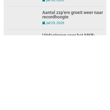
juli 30, 2026
Aantal zzp’ers groeit weer naar
recordhoogte
juli 29, 2026
Uitdagingen voor het MKB:
‘slim werken en sterk
ondernemen’
juli 29, 2026
Legal Company houdt
ontbijtsessie ‘Legal Self-
Defence for Companies’
juli 29, 2026
Nieuwe MKB-voorzitter
Marijke Vuik zet in op minder
regels en lagere lasten voor