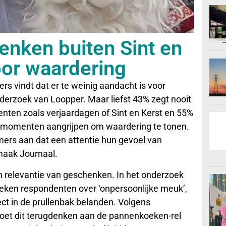
enken buiten Sint en
oor waardering
s vindt dat er te weinig aandacht is voor
onderzoek van Loopper. Maar liefst 43% zegt nooit
enten zoals verjaardagen of Sint en Kerst en 55%
ke momenten aangrijpen om waardering te tonen.
emers aan dat een attentie hun gevoel van
maak Journaal.
t en relevantie van geschenken. In het onderzoek
eken respondenten over ‘onpersoonlijke meuk’,
ect in de prullenbak belanden. Volgens
et dit terugdenken aan de pannenkoeken-rel