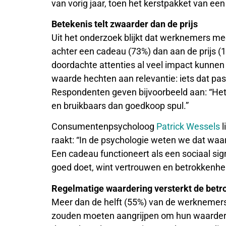
van vorig jaar, toen het kerstpakket van een
Betekenis telt zwaarder dan de prijs
Uit het onderzoek blijkt dat werknemers m
achter een cadeau (73%) dan aan de prijs (
doordachte attenties al veel impact kunne
waarde hechten aan relevantie: iets dat past
Respondenten geven bijvoorbeeld aan: “Het 
en bruikbaars dan goedkoop spul.”
Consumentenpsycholoog
Patrick Wessels
l
raakt: “In de psychologie weten we dat waa
Een cadeau functioneert als een sociaal sign
goed doet, wint vertrouwen en betrokkenheid
Regelmatige waardering versterkt de bet
Meer dan de helft (55%) van de werkneme
zouden moeten aangrijpen om hun waardering