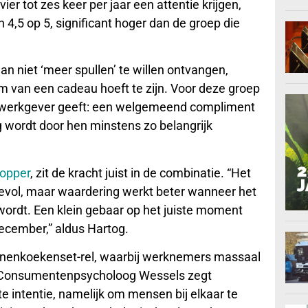
r tot zes keer per jaar een attentie krijgen,
4,5 op 5, significant hoger dan de groep die
n niet ‘meer spullen’ te willen ontvangen,
rm van een cadeau hoeft te zijn. Voor deze groep
en werkgever geeft: een welgemeend compliment
 wordt door hen minstens zo belangrijk
opper
, zit de kracht juist in de combinatie. “Het
rdevol, maar waardering werkt beter wanneer het
 wordt. Een klein gebaar op het juiste moment
ecember,” aldus Hartog.
e pannenkoekenset-rel, waarbij werknemers massaal
. Consumentenpsycholoog Wessels zegt
 intentie, namelijk om mensen bij elkaar te