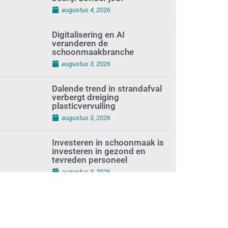
bedrijf zonder jou?
augustus 4, 2026
Digitalisering en AI
veranderen de
schoonmaakbranche
augustus 3, 2026
Dalende trend in strandafval
verbergt dreiging
plasticvervuiling
augustus 3, 2026
Investeren in schoonmaak is
investeren in gezond en
tevreden personeel
augustus 3, 2026
Best gelezen artikelen SIEV-
Dagblad 26 juli 2026 tot en