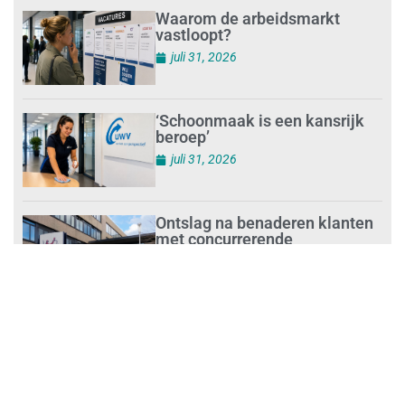
Waarom de arbeidsmarkt
vastloopt?
juli 31, 2026
‘Schoonmaak is een kansrijk
beroep’
juli 31, 2026
Ontslag na benaderen klanten
met concurrerende
schoonmaakdiensten
juli 31, 2026
Aantal nieuwe
schoonmaakbedrijven groeit,
terwijl minder ondernemingen
stoppen