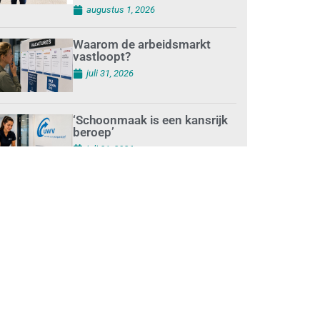
augustus 1, 2026
Waarom de arbeidsmarkt
vastloopt?
juli 31, 2026
‘Schoonmaak is een kansrijk
beroep’
juli 31, 2026
Ontslag na benaderen
klanten met concurrerende
schoonmaakdiensten
juli 31, 2026
Aantal nieuwe
schoonmaakbedrijven groeit,
terwijl minder
ondernemingen stoppen