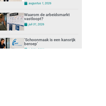
augustus 1, 2026
Waarom de arbeidsmarkt
vastloopt?
juli 31, 2026
‘Schoonmaak is een kansrijk
beroep’
juli 31, 2026
Ontslag na benaderen
klanten met concurrerende
schoonmaakdiensten
juli 31, 2026
Aantal nieuwe
schoonmaakbedrijven groeit,
terwijl minder
ondernemingen stoppen