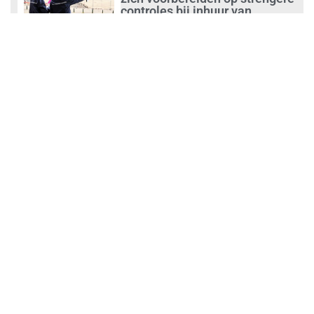
controles bij inhuur van
personeel
augustus 1, 2026
Waarom de arbeidsmarkt
vastloopt?
juli 31, 2026
‘Schoonmaak is een kansrijk
beroep’
juli 31, 2026
Ontslag na benaderen klanten
met concurrerende
schoonmaakdiensten
juli 31, 2026