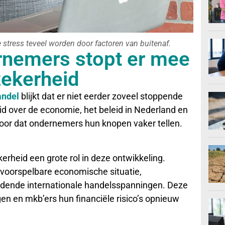
tress teveel worden door factoren van buitenaf.
rnemers stopt er mee
zekerheid
andel
blijkt dat er niet eerder zoveel stoppende
d over de economie, het beleid in Nederland en
voor dat ondernemers hun knopen vaker tellen.
rheid een grote rol in deze ontwikkeling.
oorspelbare economische situatie,
udende internationale handelsspanningen. Deze
gen en mkb’ers hun financiële risico’s opnieuw