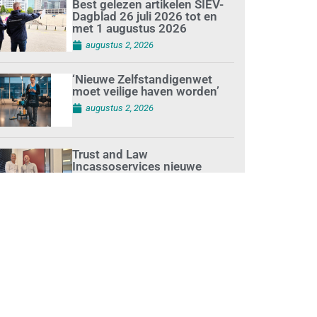
Best gelezen artikelen SIEV-
Dagblad 26 juli 2026 tot en
met 1 augustus 2026
augustus 2, 2026
‘Nieuwe Zelfstandigenwet
moet veilige haven worden’
augustus 2, 2026
Trust and Law
Incassoservices nieuwe
partner van SIEV
augustus 2, 2026
Loonafspraken in nieuwe
cao’s zijn ruim boven drie
procent
augustus 1, 2026
Opnieuw SIEV-keurmerk voor
schoonmaakbedrijf Klien na