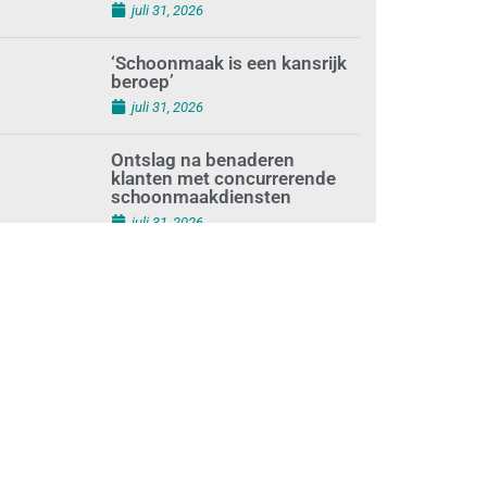
augustus 1, 2026
Waarom de arbeidsmarkt
vastloopt?
juli 31, 2026
‘Schoonmaak is een kansrijk
beroep’
juli 31, 2026
Ontslag na benaderen
klanten met concurrerende
schoonmaakdiensten
juli 31, 2026
Aantal nieuwe
schoonmaakbedrijven groeit,
terwijl minder
ondernemingen stoppen