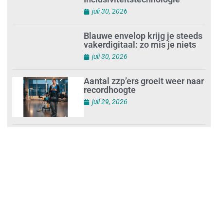
Mkb-subsidie
Inclusiviteitstechnologie
juli 30, 2026
Blauwe envelop krijg je steeds
vakerdigitaal: zo mis je niets
juli 30, 2026
Aantal zzp’ers groeit weer naar
recordhoogte
juli 29, 2026
Uitdagingen voor het MKB:
‘slim werken en sterk
ondernemen’
juli 29, 2026