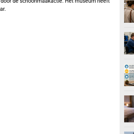
d door de schoonmaakactie. Het museum heeft
ar.