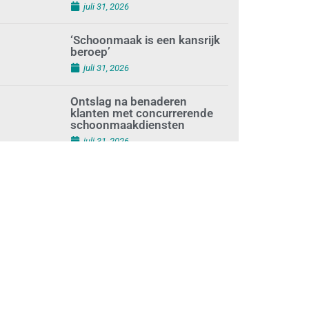
augustus 1, 2026
Waarom de arbeidsmarkt
vastloopt?
juli 31, 2026
‘Schoonmaak is een kansrijk
beroep’
juli 31, 2026
Ontslag na benaderen
klanten met concurrerende
schoonmaakdiensten
juli 31, 2026
Aantal nieuwe
schoonmaakbedrijven groeit,
terwijl minder
ondernemingen stoppen