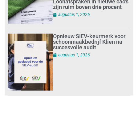
Loonafspraken in nieuwe cao’s
zijn ruim boven drie procent
augustus 1, 2026
Opnieuw SIEV-keurmerk voor
schoonmaakbedrijf Klien na
succesvolle audit
augustus 1, 2026
Schoonmaakbedrijven moeten
zich voorbereiden op strengere
controles bij inhuur van
personeel
augustus 1, 2026