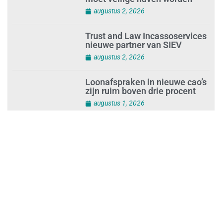
moet veilige haven worden’
augustus 2, 2026
Trust and Law Incassoservices
nieuwe partner van SIEV
augustus 2, 2026
Loonafspraken in nieuwe cao’s
zijn ruim boven drie procent
augustus 1, 2026
Opnieuw SIEV-keurmerk voor
schoonmaakbedrijf Klien na
succesvolle audit
augustus 1, 2026