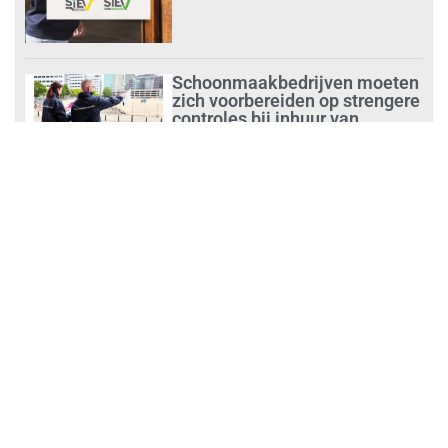
Schoonmaakbedrijven moeten
zich voorbereiden op strengere
controles bij inhuur van
personeel
augustus 1, 2026
Waarom de arbeidsmarkt
vastloopt?
juli 31, 2026
‘Schoonmaak is een kansrijk
beroep’
juli 31, 2026
Ontslag na benaderen klanten