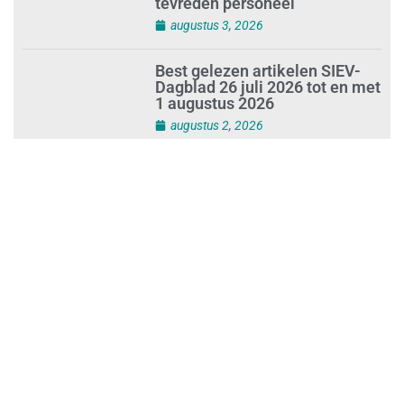
Investeren in schoonmaak is
investeren in gezond en
tevreden personeel
augustus 3, 2026
Best gelezen artikelen SIEV-
Dagblad 26 juli 2026 tot en met
1 augustus 2026
augustus 2, 2026
‘Nieuwe Zelfstandigenwet
moet veilige haven worden’
augustus 2, 2026
Trust and Law Incassoservices
nieuwe partner van SIEV
augustus 2, 2026
Loonafspraken in nieuwe cao’s