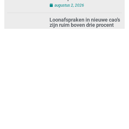
augustus 2, 2026
Loonafspraken in nieuwe cao’s
zijn ruim boven drie procent
augustus 1, 2026
Opnieuw SIEV-keurmerk voor
schoonmaakbedrijf Klien na
succesvolle audit
augustus 1, 2026
Schoonmaakbedrijven moeten
zich voorbereiden op strengere