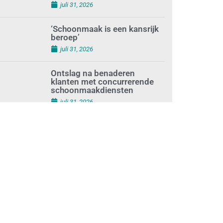
augustus 1, 2026
Waarom de arbeidsmarkt
vastloopt?
juli 31, 2026
‘Schoonmaak is een kansrijk
beroep’
juli 31, 2026
Ontslag na benaderen
klanten met concurrerende
schoonmaakdiensten
juli 31, 2026
Aantal nieuwe
schoonmaakbedrijven groeit,
terwijl minder
ondernemingen stoppen