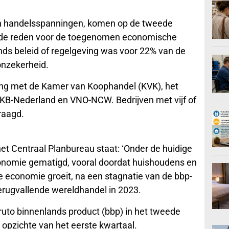
 en handelsspanningen, komen op de tweede
rs de reden voor de toegenomen economische
ands beleid of regelgeving was voor 22% van de
onzekerheid.
ing met de Kamer van Koophandel (KVK), het
MKB-Nederland en VNO-NCW. Bedrijven met vijf of
raagd.
et Centraal Planbureau staat: ‘Onder de huidige
nomie gematigd, vooral doordat huishoudens en
 economie groeit, na een stagnatie van de bbp-
erugvallende wereldhandel in 2023.
bruto binnenlands product (bbp) in het tweede
 opzichte van het eerste kwartaal.