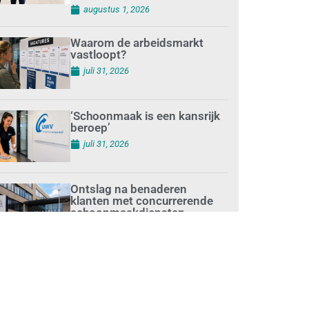
augustus 1, 2026
Waarom de arbeidsmarkt
vastloopt?
juli 31, 2026
‘Schoonmaak is een kansrijk
beroep’
juli 31, 2026
Ontslag na benaderen
klanten met concurrerende
schoonmaakdiensten
juli 31, 2026
Aantal nieuwe
schoonmaakbedrijven groeit,
terwijl minder
ondernemingen stoppen