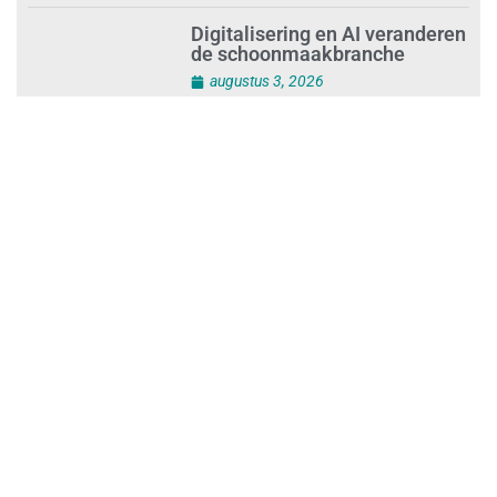
augustus 4, 2026
Digitalisering en AI veranderen
de schoonmaakbranche
augustus 3, 2026
Dalende trend in strandafval
verbergt dreiging
plasticvervuiling
augustus 3, 2026
Investeren in schoonmaak is
investeren in gezond en
tevreden personeel
augustus 3, 2026
Best gelezen artikelen SIEV-
Dagblad 26 juli 2026 tot en met