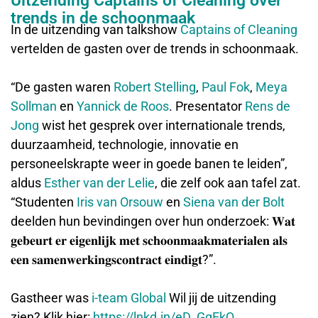
Uitzending Captains of Cleaning over
trends in de schoonmaak
In de uitzending van talkshow
Captains of Cleaning
vertelden de gasten over de trends in schoonmaak.
“De gasten waren
Robert Stelling
,
Paul Fok
,
Meya
Sollman
en
Yannick de Roos
. Presentator
Rens de
Jong
wist het gesprek over internationale trends,
duurzaamheid, technologie, innovatie en
personeelskrapte weer in goede banen te leiden”,
aldus
Esther van der Lelie
, die zelf ook aan tafel zat.
“Studenten
Iris van Orsouw
en
Siena van der Bolt
deelden hun bevindingen over hun onderzoek: 𝐖𝐚𝐭
𝐠𝐞𝐛𝐞𝐮𝐫𝐭 𝐞𝐫 𝐞𝐢𝐠𝐞𝐧𝐥𝐢𝐣𝐤 𝐦𝐞𝐭 𝐬𝐜𝐡𝐨𝐨𝐧𝐦𝐚𝐚𝐤𝐦𝐚𝐭𝐞𝐫𝐢𝐚𝐥𝐞𝐧 𝐚𝐥𝐬
𝐞𝐞𝐧 𝐬𝐚𝐦𝐞𝐧𝐰𝐞𝐫𝐤𝐢𝐧𝐠𝐬𝐜𝐨𝐧𝐭𝐫𝐚𝐜𝐭 𝐞𝐢𝐧𝐝𝐢𝐠𝐭?”.
Gastheer was
i-team Global
Wil jij de uitzending
zien? Klik hier:
https://lnkd.in/eD_GgEkQ