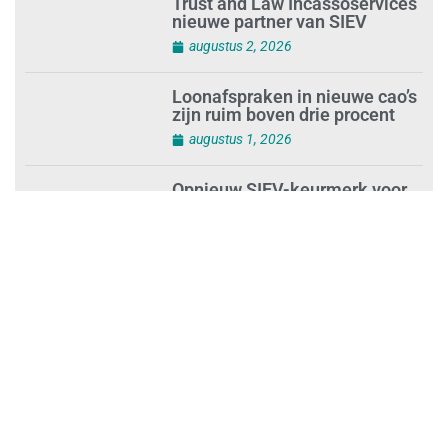
Trust and Law Incassoservices
nieuwe partner van SIEV
augustus 2, 2026
Loonafspraken in nieuwe cao’s
zijn ruim boven drie procent
augustus 1, 2026
Opnieuw SIEV-keurmerk voor
schoonmaakbedrijf Klien na
succesvolle audit
augustus 1, 2026