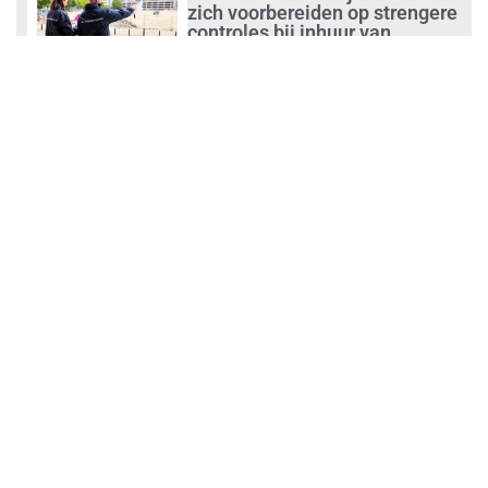
zich voorbereiden op strengere
controles bij inhuur van
personeel
augustus 1, 2026
Waarom de arbeidsmarkt
vastloopt?
juli 31, 2026
‘Schoonmaak is een kansrijk
beroep’
juli 31, 2026
Ontslag na benaderen klanten
met concurrerende
schoonmaakdiensten
juli 31, 2026