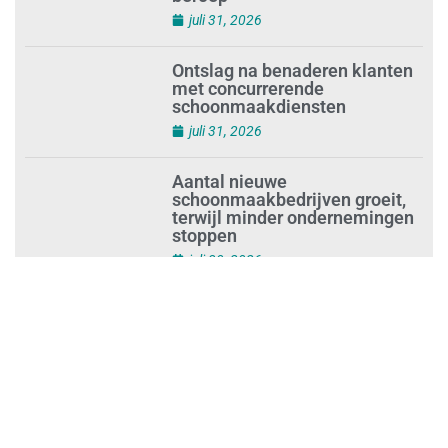
Waarom de arbeidsmarkt
vastloopt?
juli 31, 2026
‘Schoonmaak is een kansrijk
beroep’
juli 31, 2026
Ontslag na benaderen klanten
met concurrerende
schoonmaakdiensten
juli 31, 2026
Aantal nieuwe
schoonmaakbedrijven groeit,
terwijl minder ondernemingen
stoppen
juli 30, 2026