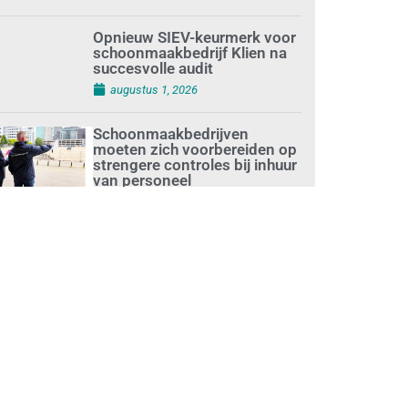
augustus 1, 2026
Opnieuw SIEV-keurmerk voor
schoonmaakbedrijf Klien na
succesvolle audit
augustus 1, 2026
Schoonmaakbedrijven
moeten zich voorbereiden op
strengere controles bij inhuur
van personeel
augustus 1, 2026
Waarom de arbeidsmarkt
vastloopt?
juli 31, 2026