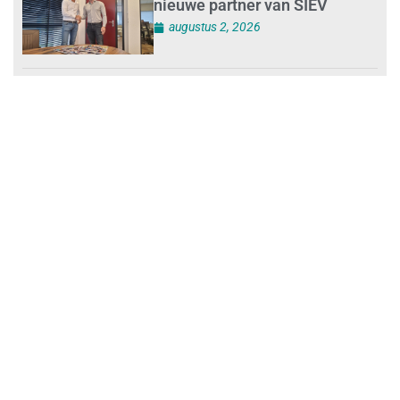
nieuwe partner van SIEV
augustus 2, 2026
Loonafspraken in nieuwe cao’s
zijn ruim boven drie procent
augustus 1, 2026
Opnieuw SIEV-keurmerk voor
schoonmaakbedrijf Klien na
succesvolle audit
augustus 1, 2026
Schoonmaakbedrijven moeten
zich voorbereiden op strengere