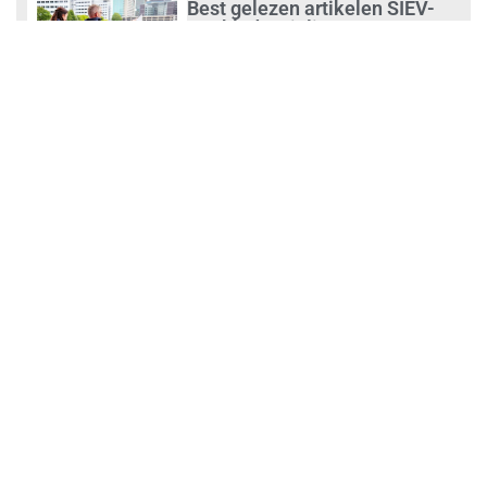
Best gelezen artikelen SIEV-
Dagblad 26 juli 2026 tot en met
1 augustus 2026
augustus 2, 2026
‘Nieuwe Zelfstandigenwet
moet veilige haven worden’
augustus 2, 2026
Trust and Law Incassoservices
nieuwe partner van SIEV
augustus 2, 2026
Loonafspraken in nieuwe cao’s
zijn ruim boven drie procent
augustus 1, 2026