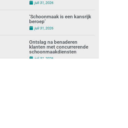
augustus 1, 2026
Waarom de arbeidsmarkt
vastloopt?
juli 31, 2026
‘Schoonmaak is een kansrijk
beroep’
juli 31, 2026
Ontslag na benaderen
klanten met concurrerende
schoonmaakdiensten
juli 31, 2026
Aantal nieuwe
schoonmaakbedrijven groeit,
terwijl minder
ondernemingen stoppen