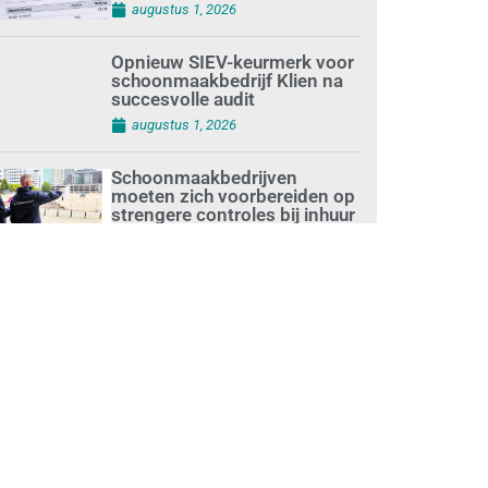
augustus 1, 2026
Opnieuw SIEV-keurmerk voor
schoonmaakbedrijf Klien na
succesvolle audit
augustus 1, 2026
Schoonmaakbedrijven
moeten zich voorbereiden op
strengere controles bij inhuur
van personeel
augustus 1, 2026
Waarom de arbeidsmarkt
vastloopt?
juli 31, 2026