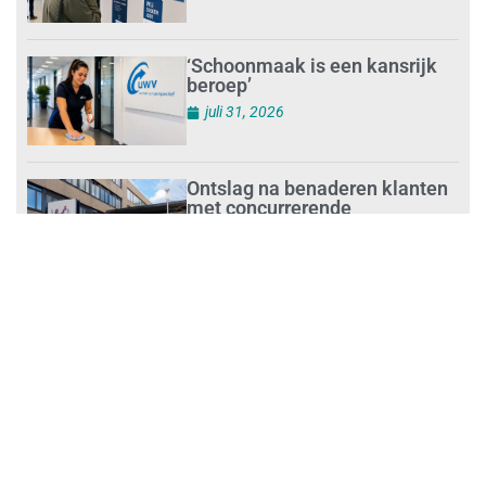
‘Schoonmaak is een kansrijk
beroep’
juli 31, 2026
Ontslag na benaderen klanten
met concurrerende
schoonmaakdiensten
juli 31, 2026
Aantal nieuwe
schoonmaakbedrijven groeit,
terwijl minder ondernemingen
stoppen
juli 30, 2026
Mkb-subsidie